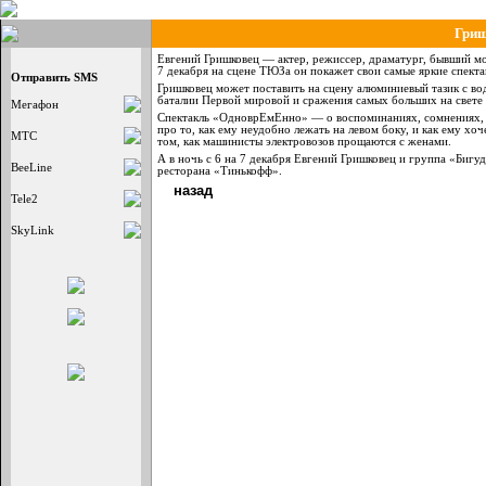
Гриш
Евгений Гришковец — актер, режиссер, драматург, бывший мо
7 декаб­ря на сцене ТЮЗа он покажет свои самые яркие спекта
Отправить SMS
Гришковец может поставить на сцену алюминиевый тазик с вод
баталии Первой мировой и сражения самых больших на свете
Мегафон
Спектакль «ОдноврЕмЕнно» — о воспоминаниях, сомнениях, к
про то, как ему неудобно лежать на левом боку, и как ему хоче
МТС
том, как машинисты электровозов прощаются с женами.
А в ночь с 6 на 7 декабря Евгений Гришковец и группа «Бигу
BeeLine
ресторана «Тинькофф».
назад
Tele2
SkyLink